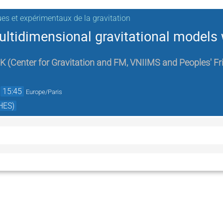
ues et expérimentaux de la gravitation
ultidimensional gravitational models 
UK
(
Center for Gravitation and FM, VNIIMS and Peoples' Fri
→
15:45
Europe/Paris
HES)