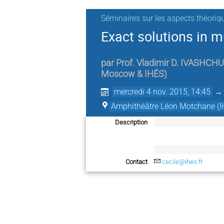
Séminaires sur les aspects théoriq
Exact solutions in m
par
Prof.
Vladimir D. IVASHCH
Moscow & IHÉS
)
mercredi 4 nov. 2015, 14:45
Amphithéâtre Léon Motchane (I
Description
Contact
cecile@ihes.fr