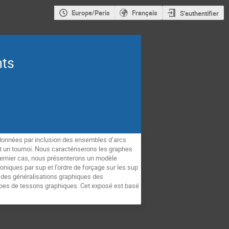
Europe/Paris
Français
S'authentifier
nts
rdonnées par inclusion des ensembles d’arcs
est un tournoi. Nous caractériserons les graphes
e dernier cas, nous présenterons un modèle
oniques par sup et l’ordre de forçage sur les sup
à des généralisations graphiques des
topes de tessons graphiques. Cet exposé est basé