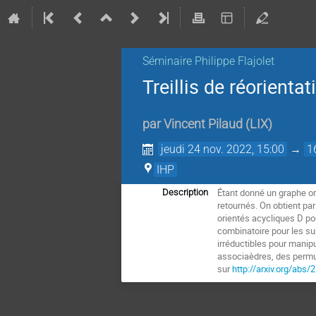
Séminaire Philippe Flajolet
Treillis de réorientat
par
Vincent Pilaud
(
LIX
)
jeudi 24 nov. 2022, 15:00
→
1
IHP
Étant donné un graphe or
Description
retournés. On obtient par
orientés acycliques D pou
combinatoire pour les sup
irréductibles pour manip
associaèdres, des permut
sur
http://arxiv.org/abs