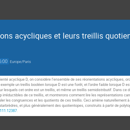
ions acycliques et leurs treillis quotie
6:00
Europe/Paris
ienté acyclique D, on considère l’ensemble de ses réorientations acycliques, o
 exemple un treillis booléen lorsque D est une forêt, et l’ordre faible lorsque D 
r lesquels cet ordre est un treillis, et même un treillis semidistributif. Dans c
 irréductibles de ce treillis, et montrerons comment lire les représentations can
uler les congruences et les quotients de ces treillis. Ceci amène naturellement 
arbrèdres, et plus généralement des quotientopes, construits à partir de poly
/2111.12387
.