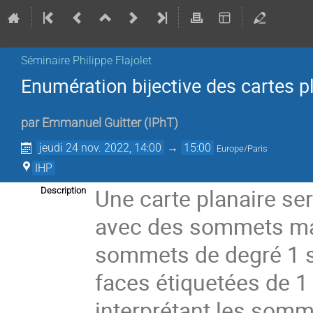
Séminaire Philippe Flajolet
Enumération bijective des cartes p
par
Emmanuel Guitter
(
IPhT
)
jeudi 24 nov. 2022, 14:00
→
15:00
Europe/Paris
IHP
Une carte planaire se
Description
avec des sommets mar
sommets de degré 1 s
faces étiquetées de 1 
interprétant les so