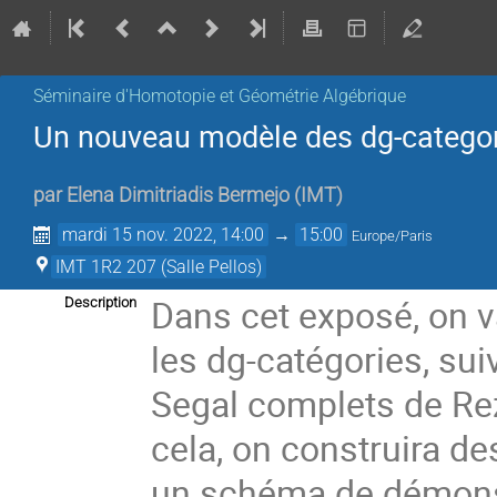
Séminaire d'Homotopie et Géométrie Algébrique
Un nouveau modèle des dg-catego
par
Elena Dimitriadis Bermejo
(
IMT
)
mardi 15 nov. 2022, 14:00
→
15:00
Europe/Paris
IMT 1R2 207 (Salle Pellos)
Dans cet exposé, on 
Description
les dg-catégories, su
Segal complets de Rez
cela, on construira d
un schéma de démonstr