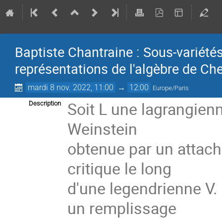
Baptiste Chantraine : Sous-variét
représentations de l'algèbre de Ch
mardi 8 nov. 2022, 11:00
→
12:00
Europe/Paris
Soit L une lagrangien
Description
Weinstein
obtenue par un attach
critique le long
d'une legendrienne V
un remplissage