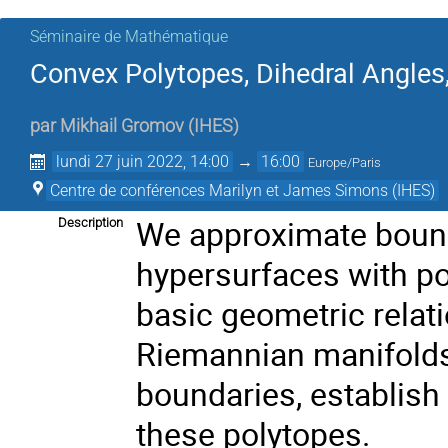
Séminaire de Mathématique
Convex Polytopes, Dihedral Angles
par
Mikhail Gromov
(
IHES
)
lundi 27 juin 2022, 14:00
→
16:00
Europe/Paris
Centre de conférences Marilyn et James Simons (IHES)
We approximate boun
Description
hypersurfaces with po
basic geometric relat
Riemannian manifolds
boundaries, establish
these polytopes.