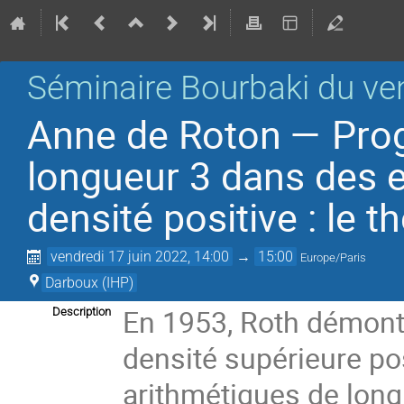
Séminaire Bourbaki du ve
Anne de Roton — Prog
longueur 3 dans des 
densité positive : le 
vendredi 17 juin 2022, 14:00
→
15:00
Europe/Paris
Darboux (IHP)
En 1953, Roth démontr
Description
densité supérieure po
arithmétiques de longu