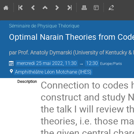
Séminaire de Physique Théorique
Optimal Narain Theories from Cod
par
Prof.
Anatoly Dymarski
(
University of Kentucky &
mercredi 25 mai 2022, 11:30
→
12:30
Europe/Paris
Amphithéâtre Léon Motchane (IHES)
Connection to codes h
Description
construct and study N
the talk I will review
theories, i.e. those m
the given central cha