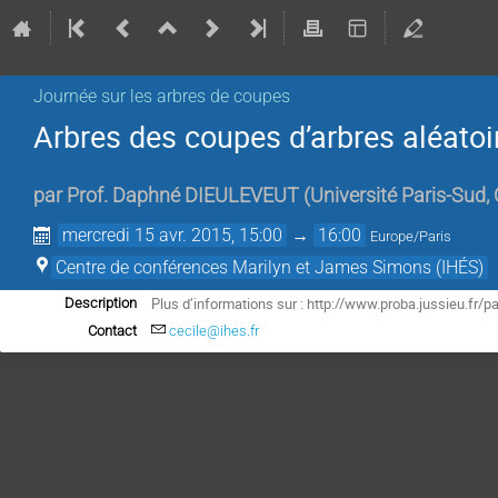
Journée sur les arbres de coupes
Arbres des coupes d’arbres aléatoi
par
Prof.
Daphné DIEULEVEUT
(
Université Paris-Sud,
mercredi 15 avr. 2015, 15:00
→
16:00
Europe/Paris
Centre de conférences Marilyn et James Simons (IHÉS)
Plus d’informations sur : http://www.proba.jussieu.fr/p
Description
Contact
cecile@ihes.fr