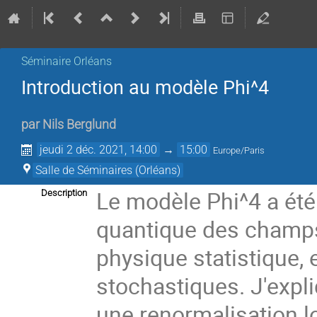
Séminaire Orléans
Introduction au modèle Phi^4
par
Nils Berglund
jeudi 2 déc. 2021, 14:00
→
15:00
Europe/Paris
Salle de Séminaires (Orléans)
Le modèle Phi^4 a été i
Description
quantique des champs
physique statistique, 
stochastiques. J'expl
une renormalisation l