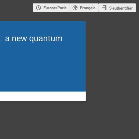
Europe/Paris
Français
S'authentifier
s : a new quantum