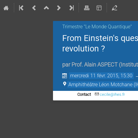
Trimestre "Le Monde Quantique"
From Einstein's ques
revolution ?
par
Prof.
Alain ASPECT
(
Institu
mercredi 11 févr. 2015, 15:30
Amphithéâtre Léon Motchane (I
Contact
cecile@ihes.fr