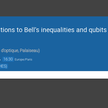
tions to Bell’s inequalities and qubit
t d'optique, Palaiseau
)
→
16:30
Europe/Paris
HES)