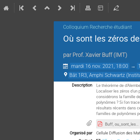
Colloquium Recherche étudiant
Où sont les zéros d
par
Prof.
Xavier Buff
(
IMT
)
mardi 16 nov. 2021, 18:00
→
Bât 1R3, Amphi Schwartz (Insti
Le théorème de d'Alembe
Description
Localiser les zéros d'un
considérons la famille d
polynômes ? Si l'on trace
résultats récents dans ce
familles de polynômes po
Buff, ou_sont_les_zeros_des_polynomes_16_11_2021.pdf
Organisé par
Cellule Diffusion des M