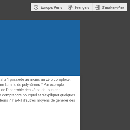
Europe/Paris
Français
S'authentifier
gal à 1 possède au moins un zéro complexe.
 une famille de polynômes ? Par exemple,
re de l'ensemble des zéros de tous ces
 de comprendre pourquoi et d'expliquer quelques
leurs ? Y a-t-il d'autres moyens de générer des