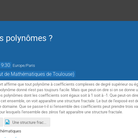
es polynômes ?
19:30
Europe/Paris
tut de Mathématiques de Toulouse)
rt affirme que tout polynôme à coefficients complexes de degré supérieur ou é
 polynôme donné n'est pas toujours facile. Mais que peut-on dire si on se donne
es polynômes dont les coefficients sont égaux soit à 1 soit à -1. Que peut-on di
 cet ensemble, on voit apparaître une structure fractale. Le but de l'exposé est
 domaine. Que se passe-t-il si l'ensemble des coefficients peut prendre trois va
ur lesquels l'ensemble des zéros fait apparaître une structure fractale.
Une structure fractale
athématiques