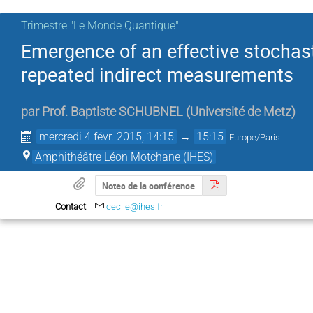
Trimestre "Le Monde Quantique"
Emergence of an effective stocha
repeated indirect measurements
par
Prof.
Baptiste SCHUBNEL
(
Université de Metz
)
mercredi 4 févr. 2015, 14:15
→
15:15
Europe/Paris
Amphithéâtre Léon Motchane (IHES)
Notes de la conférence
Contact
cecile@ihes.fr