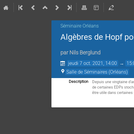
Séminaire Orléans
Algèbres de Hopf pou
par
Nils Berglund
jeudi 7 oct. 2021, 14:00
→
15:
Salle de Séminaires (Orléans)
Depuis une vingtaine d'a
Description
de certaines EDPs stocha
être utile dans certaines