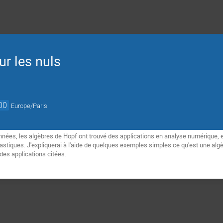
r les nuls
00
Europe/Paris
nnées, les algèbres de Hopf ont trouvé des applications en analyse numérique, 
stiques. J'expliquerai à l'aide de quelques exemples simples ce qu'est une algè
 des applications citées.