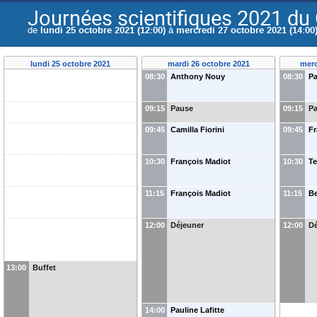
Journées scientifiques 2021 d
de
lundi 25 octobre 2021 (12:00)
à
mercredi 27 octobre 2021 (14:00
lundi 25 octobre 2021
mardi 26 octobre 2021
merc
08:30
Anthony Nouy
08:30
Pa
09:15
Pause
09:15
P
09:45
Camilla Fiorini
09:45
Fr
10:30
François Madiot
10:30
Te
11:15
François Madiot
11:15
Be
12:00
Déjeuner
12:00
Dé
13:00
Buffet
14:00
Pauline Lafitte