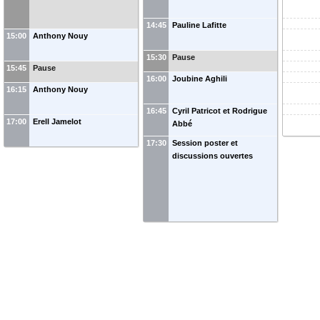
14:45
Pauline Lafitte
15:00
Anthony Nouy
15:30
Pause
15:45
Pause
16:00
Joubine Aghili
16:15
Anthony Nouy
16:45
Cyril Patricot et Rodrigue
17:00
Erell Jamelot
Abbé
17:30
Session poster et
discussions ouvertes