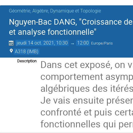
Géométrie, Algèbre, Dynamique et Topologie
Nguyen-Bac DANG, "Croissance des d
et analyse fonctionnelle"
jeudi 14 oct. 2021, 10:30
→
12:00
Europe/Paris
A318 (IMB)
Dans cet exposé, on va
Description
comportement asympto
algébriques des itérés
Je vais ensuite présen
confronté et puis cer
fonctionnelles qui pe