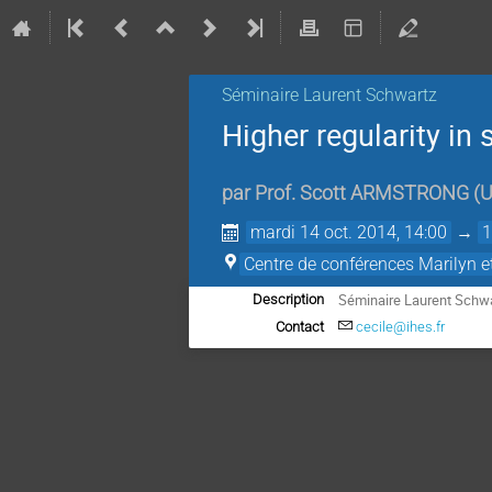
Séminaire Laurent Schwartz
Higher regularity in
par
Prof.
Scott ARMSTRONG
(
U
mardi 14 oct. 2014, 14:00
→
1
Centre de conférences Marilyn 
Séminaire Laurent Schwar
Description
Contact
cecile@ihes.fr