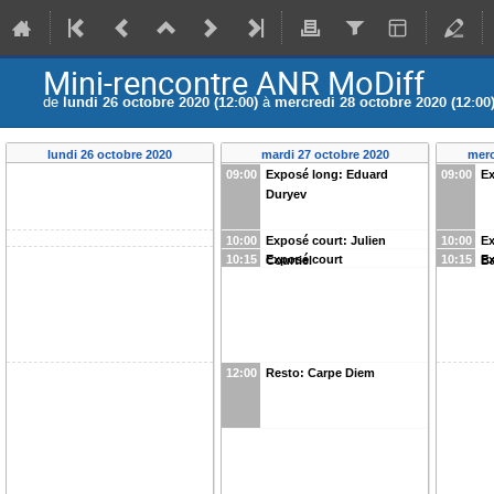
Mini-rencontre ANR MoDiff
de
lundi 26 octobre 2020 (12:00)
à
mercredi 28 octobre 2020 (12:00
lundi 26 octobre 2020
mardi 27 octobre 2020
merc
09:00
Exposé long: Eduard
09:00
Ex
Duryev
10:00
Exposé court: Julien
10:00
Ex
10:15
Exposé court
10:15
Ex
Courtiel
Ba
12:00
Resto: Carpe Diem