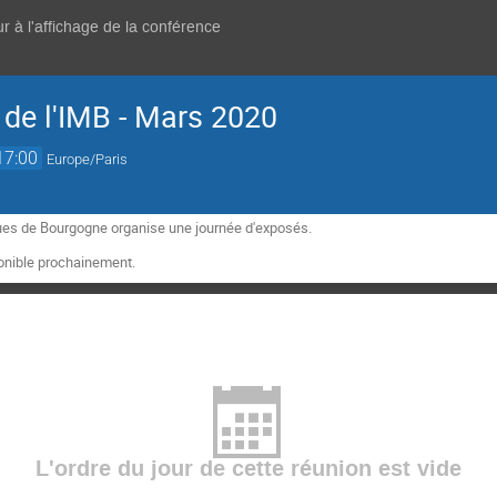
r à l'affichage de la conférence
 de l'IMB - Mars 2020
17:00
Europe/Paris
ques de Bourgogne organise une journée d'exposés.
onible prochainement.
L'ordre du jour de cette réunion est vide