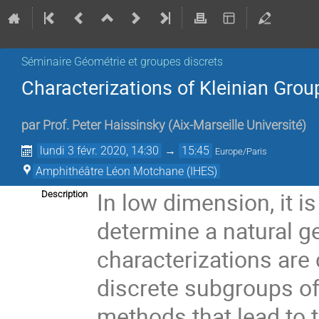
Séminaire Géométrie et groupes discrets
Characterizations of Kleinian Grou
par
Prof.
Peter Haissinsky
(
Aix-Marseille Université
)
lundi 3 févr. 2020, 14:30
→
15:45
Europe/Paris
Amphithéâtre Léon Motchane (IHES)
In low dimension, it i
Description
determine a natural geo
characterizations are 
discrete subgroups of 
methods that lead to 