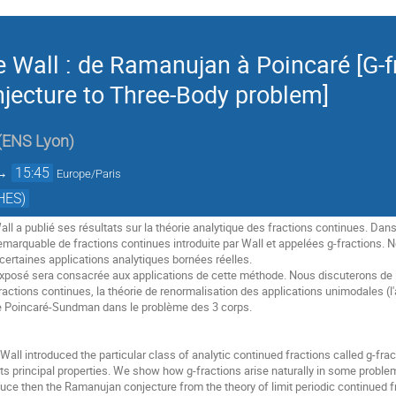
de Wall : de Ramanujan à Poincaré [G-fr
ecture to Three-Body problem]
(
ENS Lyon
)
→
15:45
Europe/Paris
HES)
l a publié ses résultats sur la théorie analytique des fractions continues. Dans
marquable de fractions continues introduite par Wall et appelées g-fractions.
certaines applications analytiques bornées réelles. 

exposé sera consacrée aux applications de cette méthode. Nous discuterons de l
ctions continues, la théorie de renormalisation des applications unimodales (l'a
e Poincaré-Sundman dans le problème des 3 corps.

all introduced the particular class of analytic continued fractions called g-fracti
d its principal properties. We show how g-fractions arise naturally in some probl
ce then the Ramanujan conjecture from the theory of limit periodic continued fra