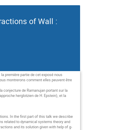
actions of Wall :
 la première partie de cet exposé nous 
 Nous montrerons comment elles peuvent être 
a conjecture de Ramanujan portant sur la 
pproche herglotzien de H. Epstein), et la 
ons. In the first part of this talk we describe 
ems related to dynamical systems theory and 
ctions and its solution given with help of g-