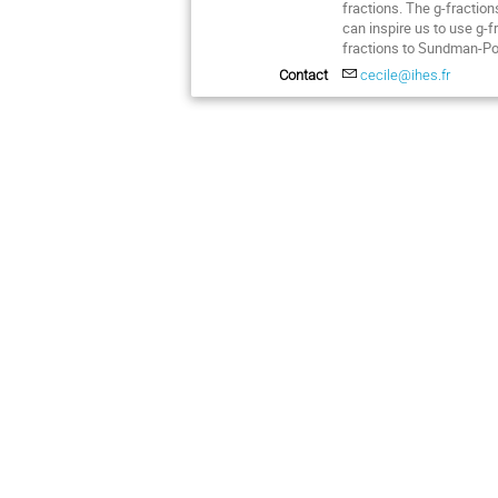
fractions. The g-fraction
can inspire us to use g-f
fractions to Sundman-Po
Contact
cecile@ihes.fr