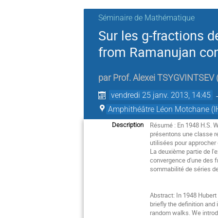
Séminaire de Mathématique
Sur les g-fractions 
from Ramanujan conj
par
Prof.
Alexei TSYGVINTSEV
vendredi 25 janv. 2013, 14:45
Amphithéâtre Léon Motchane (I
Résumé : En 1948 H.S. Wal
Description
présentons une classe re
utilisées pour approcher 
La deuxième partie de l'
convergence d'une des fra
sommabilité de séries d
Abstract: In 1948 Hubert W
briefly the definition an
random walks. We introdu