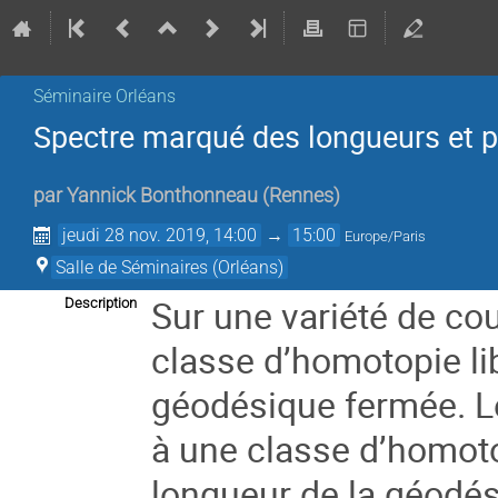
Séminaire Orléans
Spectre marqué des longueurs et p
par
Yannick Bonthonneau
(
Rennes
)
jeudi 28 nov. 2019, 14:00
→
15:00
Europe/Paris
Salle de Séminaires (Orléans)
Sur une variété de c
Description
classe d’homotopie
l
géodésique fermée. L
à une classe d’homoto
longueur de la géodés