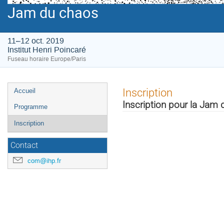
Jam du chaos
11–12 oct. 2019
Institut Henri Poincaré
Fuseau horaire Europe/Paris
Menu
Inscription
Accueil
de
Inscription pour la Jam
Programme
l'événement
Inscription
Contact
com@ihp.fr