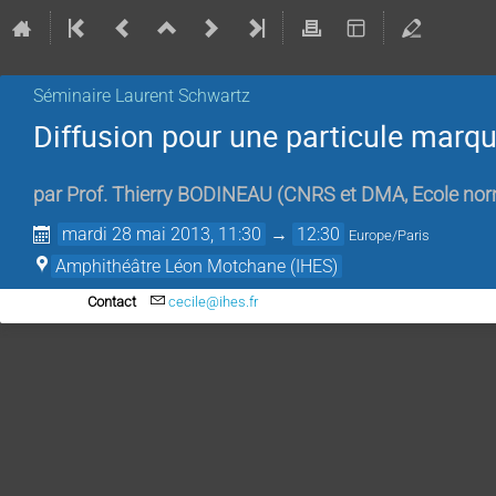
Séminaire Laurent Schwartz
Diffusion pour une particule marq
par
Prof.
Thierry BODINEAU
(
CNRS et DMA, Ecole nor
mardi 28 mai 2013, 11:30
→
12:30
Europe/Paris
Amphithéâtre Léon Motchane (IHES)
Contact
cecile@ihes.fr