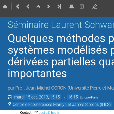
Séminaire Laurent Schwa
Quelques méthodes po
systèmes modélisés p
dérivées partielles qu
importantes
par
Prof.
Jean-Michel CORON
(
Université Pierre et Ma
mardi 15 oct. 2013, 15:15
→
16:15
Europe/Paris
Centre de conférences Marilyn et James Simons (IHES)
Contact
cecile@ihes.fr