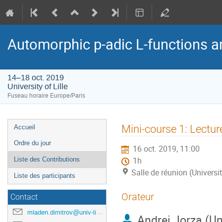
Automorphic p-adic L-functions a
14–18 oct. 2019
University of Lille
Fuseau horaire Europe/Paris
Menu
Mini-course 1: Lecture
Accueil
de
Ordre du jour
16 oct. 2019, 11:00
l'événement
Liste des Contributions
1h
Salle de réunion (Universit
Liste des participants
Orateur
Contact
mladen.dimitrov@univ-lille.fr
Andrei Jorza (Un