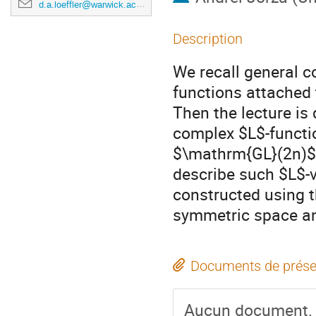
d.a.loeffler@warwick.ac.uk
Description
We recall general c
functions attached
Then the lecture is 
complex $L$-functi
$\mathrm{GL}(2n)$ 
describe such $L$-v
constructed using 
symmetric space an
Documents de prése
Aucun document.