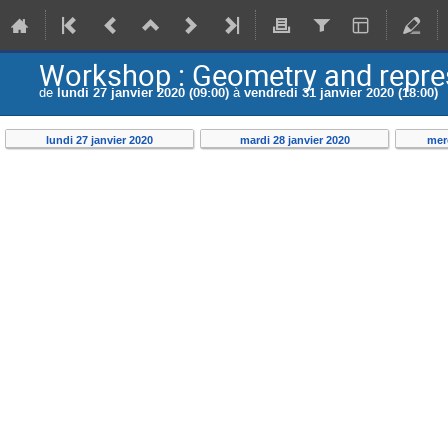
Workshop : Geometry and repre
de
lundi 27 janvier 2020 (09:00)
à
vendredi 31 janvier 2020 (18:00)
lundi 27 janvier 2020
mardi 28 janvier 2020
merc