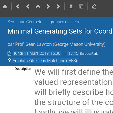
Séminaire Géométrie et groupes discrets
Minimal Generating Sets for Coord
par
Prof.
Sean Lawton
(
George Mason University
)
lundi 11 mars 2019, 16:30
→
17:45
Europe/Paris
Amphithéâtre Léon Motchane (IHES)
We will first define t
Description
valued representation
will briefly describe
the structure of the c
Lastly, we will illustr