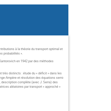
tributions à la théorie du transport optimal et
s probabilités ».
r Kantorovich en 1942 par des méthodes
rès distincts : étude du « déficit » dans les
 Monge-Ampère et résolution des équations semi-
, description complète (avec J. Serra) des
trices aléatoires par transport « approché »