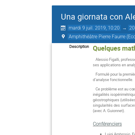
Una giornata con Al
mardi 9 juil. 2019, 10:20
→
20
Amphithéâtre Pierre Faurre (Ec
Quelques math
Description
Alessio Figalli, professe
ses applications en analy
Formulé pour la première
d’analyse fonctionnelle.
Ce problème est au cœur 
inégalités isopérimétriqu
géostrophiques (utilisée
singularités des surfaces
(avec A. Guionnet).
Conférenciers
Luigi Ambrosio, E