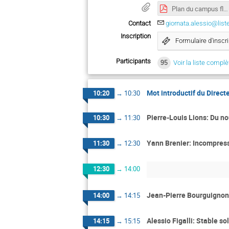
Plan du campus fléché CMLS.pdf
Contact
giornata.alessio@list
Inscription
Formulaire d'inscri
Participants
95
Voir la liste complè
Mot introductif du Direc
10:20
→
10:30
Pierre-Louis Lions: Du n
10:30
→
11:30
Yann Brenier: Incompress
11:30
→
12:30
12:30
→
14:00
Jean-Pierre Bourguignon
14:00
→
14:15
Alessio Figalli: Stable so
14:15
→
15:15