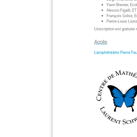
Yann Brenier, Eco
Alessio Figalli, E
François Golse, E
Pierre-Louis Lion
L'inscription est gratuit
Accès
L'amphithéâtre Pierre Fau