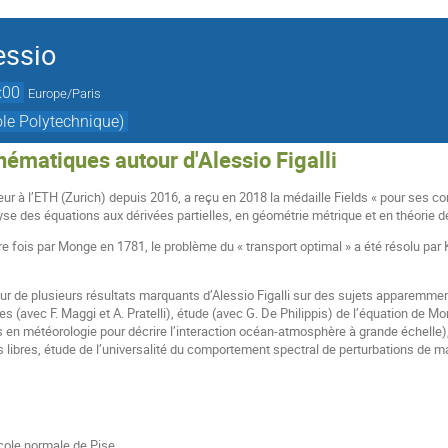
essio
:00
Europe/Paris
ole Polytechnique)
ématiques autour d'Alessio Figalli
ur à l’ETH (Zurich) depuis 2016, a reçu en 2018 la médaille Fields « pour ses con
se des équations aux dérivées partielles, en géométrie métrique et en théorie de
 fois par Monge en 1781, le problème du « transport optimal » a été résolu pa
de plusieurs résultats marquants d’Alessio Figalli sur des sujets apparemment t
es (avec F. Maggi et A. Pratelli), étude (avec G. De Philippis) de l’équation de
s en météorologie pour décrire l’interaction océan-atmosphère à grande échelle)
 libres, étude de l’universalité du comportement spectral de perturbations de ma
cole normale de Pise