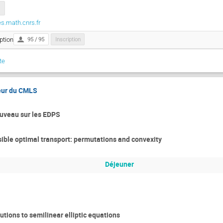
es.math.cnrs.fr
ption
95 / 95
Inscription
te
teur du CMLS
ouveau sur les EDPS
ible optimal transport: permutations and convexity
Déjeuner
lutions to semilinear elliptic equations