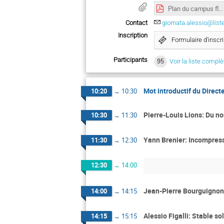
Plan du campus fléché CMLS.pdf
Contact
giornata.alessio@list
Inscription
Formulaire d'inscri
Participants
95
Voir la liste complè
Mot introductif du Direc
10:20
→
10:30
Pierre-Louis Lions: Du n
10:30
→
11:30
Yann Brenier: Incompress
11:30
→
12:30
12:30
→
14:00
Jean-Pierre Bourguignon
14:00
→
14:15
Alessio Figalli: Stable so
14:15
→
15:15