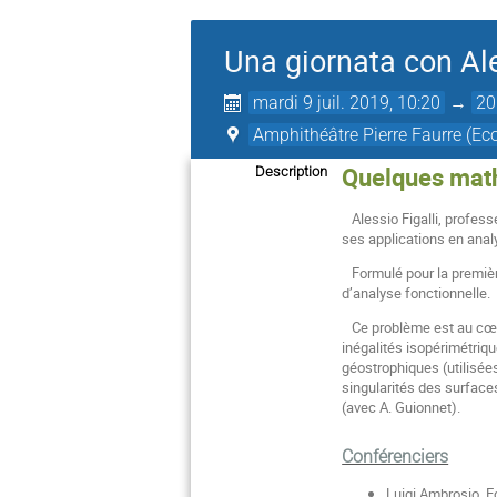
Una giornata con Al
mardi 9 juil. 2019, 10:20
→
20
Amphithéâtre Pierre Faurre (Ec
Quelques math
Description
Alessio Figalli, professe
ses applications en analy
Formulé pour la première
d’analyse fonctionnelle.
Ce problème est au cœur 
inégalités isopérimétriqu
géostrophiques (utilisée
singularités des surfaces
(avec A. Guionnet).
Conférenciers
Luigi Ambrosio, E