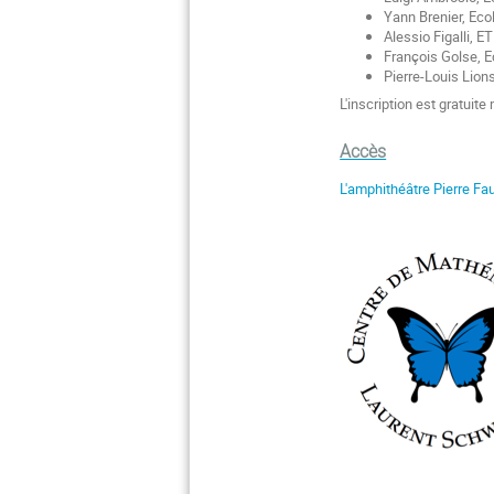
Yann Brenier, Eco
Alessio Figalli, E
François Golse, E
Pierre-Louis Lion
L'inscription est gratuit
Accès
L'amphithéâtre Pierre Fau