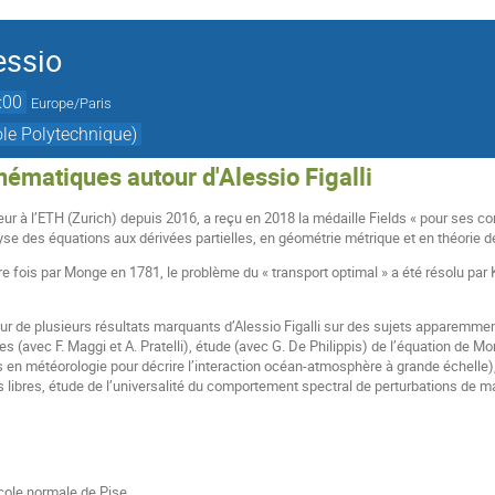
essio
:00
Europe/Paris
ole Polytechnique)
ématiques autour d'Alessio Figalli
ur à l’ETH (Zurich) depuis 2016, a reçu en 2018 la médaille Fields « pour ses con
se des équations aux dérivées partielles, en géométrie métrique et en théorie de
 fois par Monge en 1781, le problème du « transport optimal » a été résolu pa
de plusieurs résultats marquants d’Alessio Figalli sur des sujets apparemment t
es (avec F. Maggi et A. Pratelli), étude (avec G. De Philippis) de l’équation de
s en météorologie pour décrire l’interaction océan-atmosphère à grande échelle)
 libres, étude de l’universalité du comportement spectral de perturbations de ma
cole normale de Pise