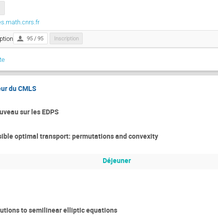
es.math.cnrs.fr
ption
95 / 95
Inscription
te
teur du CMLS
ouveau sur les EDPS
ible optimal transport: permutations and convexity
Déjeuner
lutions to semilinear elliptic equations