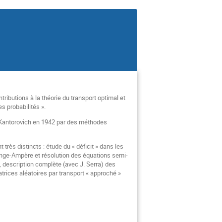
tributions à la théorie du transport optimal et
s probabilités ».
r Kantorovich en 1942 par des méthodes
rès distincts : étude du « déficit » dans les
 Monge-Ampère et résolution des équations semi-
, description complète (avec J. Serra) des
trices aléatoires par transport « approché »