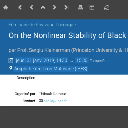
Séminaire de Physique Théorique
On the Nonlinear Stability of Black
par
Prof.
Sergiu Klainerman
(
Princeton University & I
jeudi 31 janv. 2019, 14:30
→
15:30
Europe/Paris
Amphithéâtre Léon Motchane (IHES)
Description
Organisé par
Thibault Damour
Contact
cecile@ihes.fr