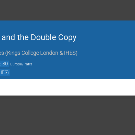
 and the Double Copy
os
(
Kings College London & IHES
)
5:30
Europe/Paris
HES)