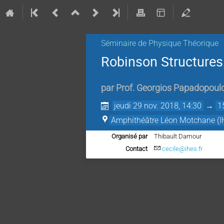
Séminaire de Physique Théorique
Robinson Structures
par
Prof.
Georgios Papadopoul
jeudi 29 nov. 2018, 14:30
→
1
Amphithéâtre Léon Motchane (I
Organisé par
Thibault Damour
Contact
cecile@ihes.fr