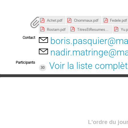
Achet.pdf
Chommaux.pdf
Fedele.pdf
Rostam.pdf
TitresEtResumes.pdf
Yu.p
Contact
boris.pasquier@math
nadir.matringe@math
Participants
Voir la liste complè
30
L'ordre du jou