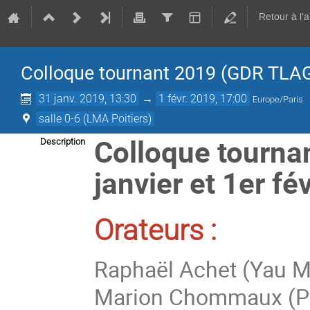
Retour à l'
Colloque tournant 2019 (GDR TLA
31 janv. 2019, 13:30
→
1 févr. 2019, 17:00
Europe/Paris
salle 0-6 (LMA Poitiers)
Colloque tourna
Description
janvier et 1er fév
Orateurs :
Raphaël Achet (Yau M
Marion Chommaux (Po