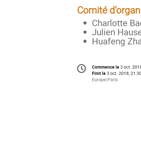
Comité d'organ
Charlotte Bae
Julien Hause
Huafeng Zhan
Information
Commence le
3 oct. 201
Date/Heure
de
Finit le
3 oct. 2018, 21:3
la
Toutes
Europe/Paris
les
conférence
horaires
sont
en
Europe/Paris