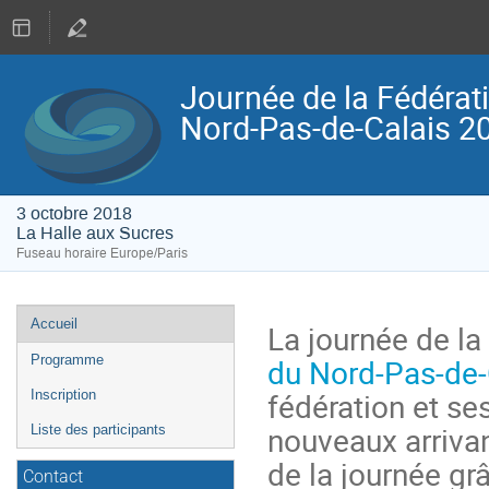
Journée de la Fédéra
Nord-Pas-de-Calais 2
3 octobre 2018
La Halle aux Sucres
Fuseau horaire Europe/Paris
Menu
Accueil
La journée de la
de
du Nord-Pas-de-
Programme
l'événement
fédération et s
Inscription
nouveaux arrivan
Liste des participants
de la journée gr
Contact