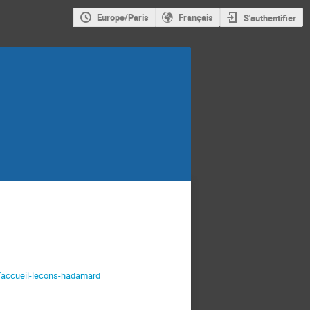
Europe/Paris
Français
S'authentifier
/accueil-lecons-hadamard