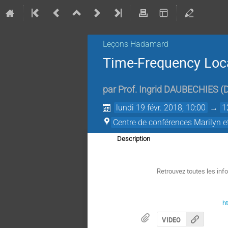
Leçons Hadamard
Time-Frequency Loca
par
Prof.
Ingrid DAUBECHIES
(
D
lundi 19 févr. 2018, 10:00
→
1
Centre de conférences Marilyn 
Description
Retrouvez toutes les in
h
VIDEO