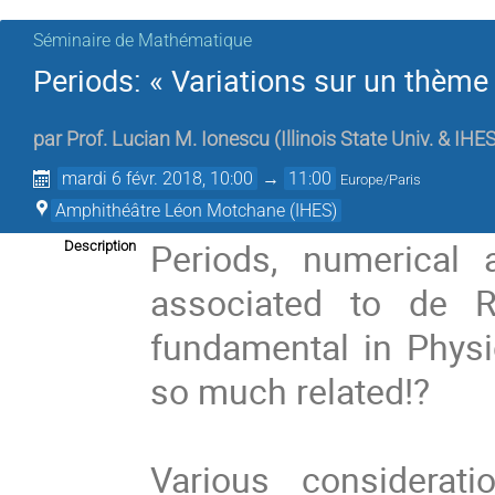
Séminaire de Mathématique
Periods: « Variations sur un thème
par
Prof.
Lucian M. Ionescu
(
Illinois State Univ. & IHE
mardi 6 févr. 2018, 10:00
→
11:00
Europe/Paris
Amphithéâtre Léon Motchane (IHES)
Periods, numerical a
Description
associated to de 
fundamental in Physi
so much related!?
Various considerat