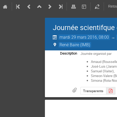
Retou
Journée scientifque 
mardi 29 mars 2016, 08:00
→
René Baire (IMB)
Journée organisé par
Description
Arnaud (Rousselle
José-Luis (Jarami
Samuel (Vaiter),
Simeon-Valere (B
Simona (Rota-Nod
Transparents