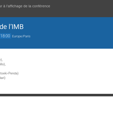
r à l'affichage de la conférence
de l’IMB
18:00
Europe/Paris
),
llo),
itseki-Penda)
ari)