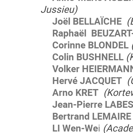
Jussieu)
Joël BELLAÏCHE
(B
Raphaël BEUZART-
Corinne BLONDEL
Colin BUSHNELL
(
Volker HEIERMAN
Hervé JACQUET
(
Arno KRET
(Kortew
Jean-Pierre LABE
Bertrand LEMAIR
LI Wen-We
i
(Acade