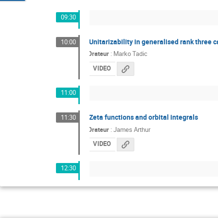
09:30
Unitarizability in generalised rank three c
10:00
Orateur
:
Marko Tadic
VIDEO
11:00
Zeta functions and orbital integrals
11:30
Orateur
:
James Arthur
VIDEO
12:30