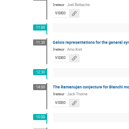
Orateur
:
Joël Bellaïche
VIDEO
11:00
Galois representations for the general sy
11:30
Orateur
:
Arno Kret
VIDEO
12:30
The Ramanujan conjecture for Bianchi mo
14:00
Orateur
:
Jack Thorne
VIDEO
15:00