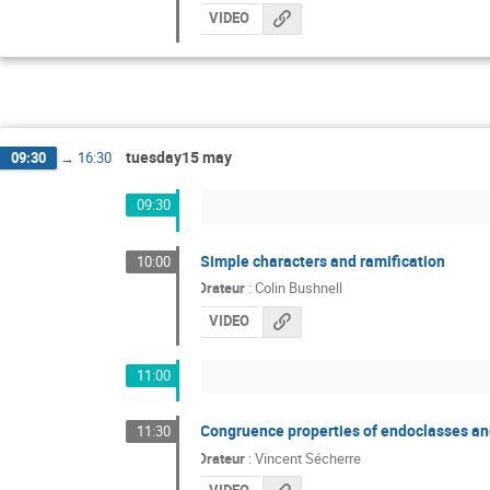
VIDEO
tuesday15 may
09:30
→
16:30
09:30
Simple characters and ramification
10:00
Orateur
:
Colin Bushnell
VIDEO
11:00
Congruence properties of endoclasses a
11:30
Orateur
:
Vincent Sécherre