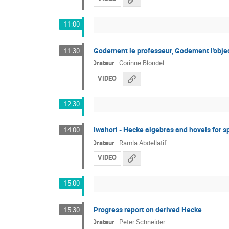
11:00
Godement le professeur, Godement l'obje
11:30
Orateur
:
Corinne Blondel
VIDEO
12:30
Iwahori - Hecke algebras and hovels for s
14:00
Orateur
:
Ramla Abdellatif
VIDEO
15:00
Progress report on derived Hecke
15:30
Orateur
:
Peter Schneider