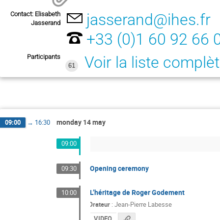
Contact: Elisabeth
jasserand@ihes.fr
Jasserand
+33 (0)1 60 92 66 
Participants
Voir la liste complè
61
monday 14 may
09:00
→
16:30
09:00
Opening ceremony
09:30
L’héritage de Roger Godement
10:00
Orateur
:
Jean-Pierre Labesse
VIDEO