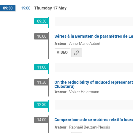
Thursday 17 May
09:30
→
19:00
09:30
Séries à la Bernstein de paramètres de 
10:00
Orateur
:
Anne-Marie Aubert
VIDEO
11:00
On the reducibility of induced representat
11:30
Ciubotaru)
Orateur
:
Volker Heiermann
12:30
Comparaisons de caractères relatifs locaux
14:00
Orateur
:
Raphaël Beuzart-Plessis