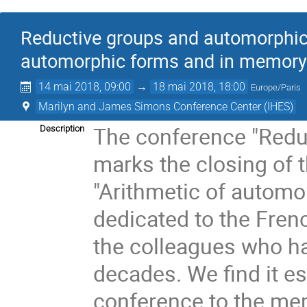
Reductive groups and automorphic 
automorphic forms and in memory
14 mai 2018, 09:00
→
18 mai 2018, 18:00
Europe/Paris
Marilyn and James Simons Conference Center (IHES)
The conference "Redu
Description
marks the closing of 
"Arithmetic of automo
dedicated to the Fren
the colleagues who hav
decades. We find it es
conference to the m