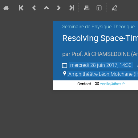
Séminaire de Physique Théorique
Resolving Space-Time
par
Prof.
Ali CHAMSEDDINE
(
Am
mercredi 28 juin 2017, 14:30
Amphithéâtre Léon Motchane (I
Contact
cecile@ihes.fr