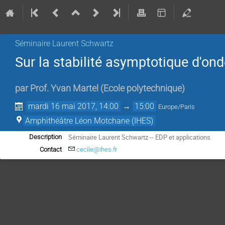
Séminaire Laurent Schwartz
Sur la stabilité asymptotique d'ond
par
Prof.
Yvan Martel
(
Ecole polytechnique
)
mardi 16 mai 2017, 14:00
→
15:00
Europe/Paris
Amphithéâtre Léon Motchane (IHES)
Séminaire Laurent Schwartz -- EDP et applications
Description
Contact
cecile@ihes.fr