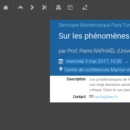
Séminaire Mathématique Paris-Tun
Sur les phénomènes d
par
Prof.
Pierre RAPHAËL
(
Unive
mercredi 3 mai 2017, 10:30
→
Centre de conférences Marilyn 
Les problématiques de fo
Description
ces vingt dernières anné
critique. Dans le cas pa
Contact
cecile@ihes.fr