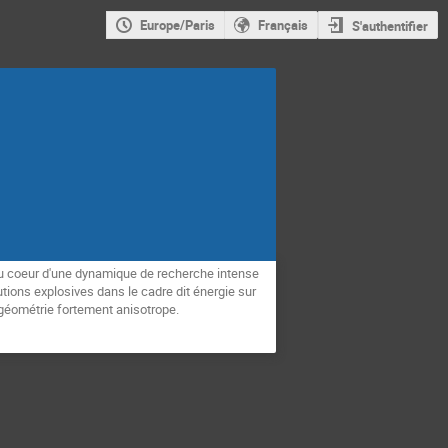
Europe/Paris
Français
S'authentifier
 au coeur d'une dynamique de recherche intense
tions explosives dans le cadre dit énergie sur
 géométrie fortement anisotrope.