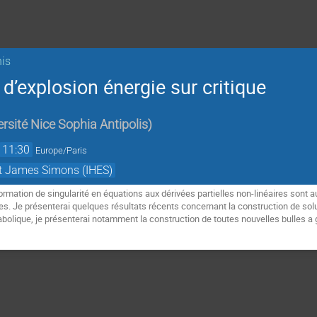
is
’explosion énergie sur critique
rsité Nice Sophia Antipolis
)
11:30
Europe/Paris
et James Simons (IHES)
rmation de singularité en équations aux dérivées partielles non-linéaires sont
es. Je présenterai quelques résultats récents concernant la construction de solu
rabolique, je présenterai notamment la construction de toutes nouvelles bulles a