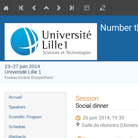
Number t
23–27 juin 2014
Université Lille 1
Fuseau horaire Europe/Paris
Menu
Session
Accueil
de
Social dinner
Speakers
l'événement
26 juin 2014, 19:30
Scientific Program
Salle de réunions (Universi
Schedule
Abstracts