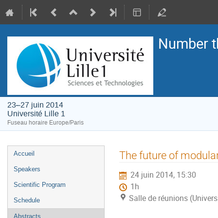
Number t
23–27 juin 2014
Université Lille 1
Fuseau horaire Europe/Paris
Menu
The future of modular
Accueil
de
Speakers
24 juin 2014, 15:30
l'événement
Scientific Program
1h
Salle de réunions (Universi
Schedule
Abstracts