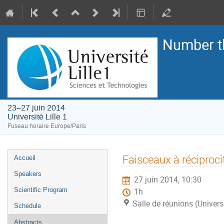
Number t
23–27 juin 2014
Université Lille 1
Fuseau horaire Europe/Paris
Menu
Faisceaux à réciproci
Accueil
de
Speakers
27 juin 2014, 10:30
l'événement
Scientific Program
1h
Salle de réunions (Universi
Schedule
Abstracts