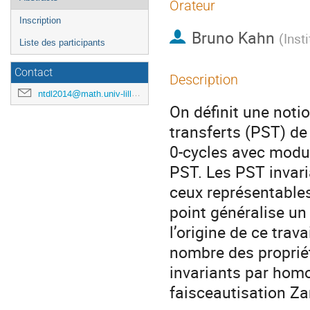
Orateur
Inscription
Bruno Kahn
(
Inst
Liste des participants
Contact
Description
ntdl2014@math.univ-lille1.fr
On définit une notio
transferts (PST) de
0-cycles avec modul
PST. Les PST invari
ceux représentables
point généralise un
l’origine de ce trav
nombre des proprié
invariants par homot
faisceautisation Zar