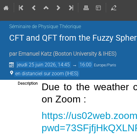
Séminaire de Physique Théorique
CFT and QFT from the Fuzzy Spher
par
Emanuel Katz
(
Boston University & IHES
)
jeudi 25 juin 2026, 14:45
→
16:00
Europe/Paris
en distanciel sur zoom (IHES)
Description
Due to the weather co
on Zoom :
https://us02web.zoo
pwd=73SFjfjHkQXLN