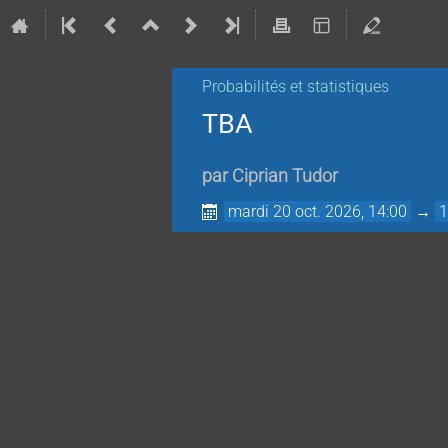
Probabilités et statistiques
TBA
par
Ciprian Tudor
mardi 20 oct. 2026, 14:00
→
1