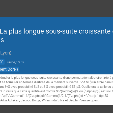
La plus longue sous-suite croissant
ns
 Lyon
)
00
Europe/Paris
ment Borel)
'étudier la plus longue sous-suite croissante d'une permutation aléatoire tirée à
se formuler en termes d'arbres de la manière suivante. Soit $T$ un arbre binair
lant $+$ avec probabilité $p$ et $-$ avec probabilité $1-p$. Quelle est la taille 
? On verra que cette quantité est d'ordre $n^{\alpha(p)}$, où $\alpha(p)$ est solut
rt{\pi}\,\Gamma(1-1/(2\alpha))}{\Gamma(1/2-1/(2\alpha))} = \frac{p-1}{p}.$$
rka Adhikari, Jacopo Borga, William da Silva et Delphin Sénizergues.