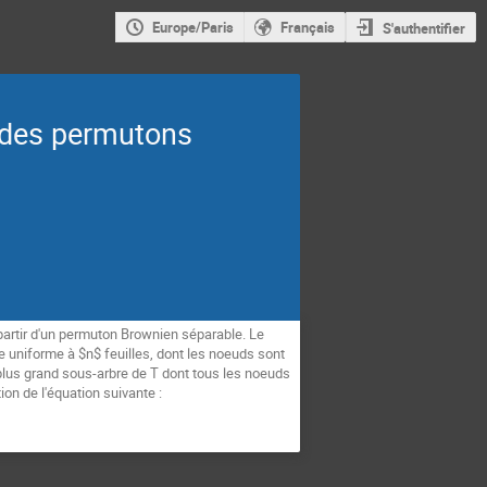
Europe/Paris
Français
S'authentifier
e des permutons
 partir d'un permuton Brownien séparable. Le
e uniforme à $n$ feuilles, dont les noeuds sont
du plus grand sous-arbre de T dont tous les noeuds
ion de l'équation suivante :