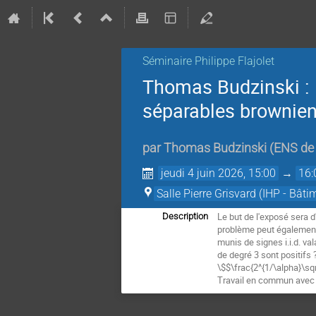
Séminaire Philippe Flajolet
Thomas Budzinski : 
séparables brownie
par
Thomas Budzinski
(
ENS de
jeudi 4 juin 2026, 15:00
→
16:
Salle Pierre Grisvard (IHP - Bâti
Le but de l'exposé sera d
Description
problème peut également 
munis de signes i.i.d. va
de degré 3 sont positifs 
\$$\frac{2^{1/\alpha}\sq
Travail en commun avec A