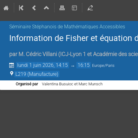
Séminaire Stéphanois de Mathématiques Accessibles
Information de Fisher et équation
par
M.
Cédric Villani
(
ICJ-Lyon 1 et Académie des sci
lundi 1 juin 2026, 14:15
→
16:15
Europe/Paris
L219 (Manufacture)
Organisé par
Valentina Busuioc et Marc Munsch