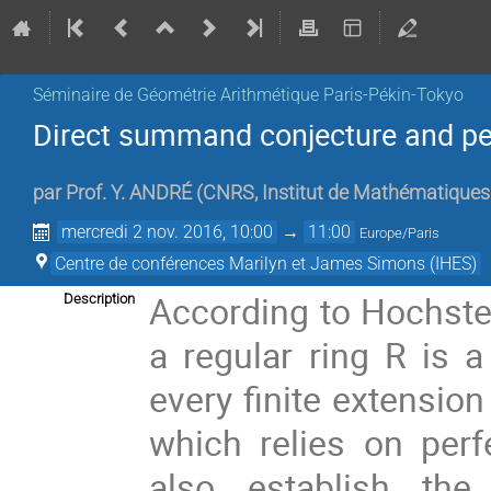
Séminaire de Géométrie Arithmétique Paris-Pékin-Tokyo
Direct summand conjecture and pe
par
Prof.
Y. ANDRÉ
(
CNRS, Institut de Mathématiques
mercredi 2 nov. 2016, 10:00
→
11:00
Europe/Paris
Centre de conférences Marilyn et James Simons (IHES)
According to Hochste
Description
a regular ring R is 
every finite extension
which relies on perf
also establish the