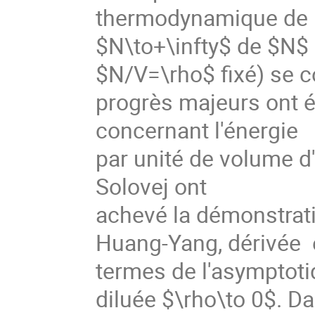
thermodynamique de bo
$N\to+\infty$ de $N
$N/V=\rho$ fixé) se c
progrès majeurs ont
concernant l'énergie
par unité de volume d
Solovej ont
achevé la démonstrati
Huang-Yang, dérivée 
termes de l'asymptoti
diluée $\rho\to 0$. D