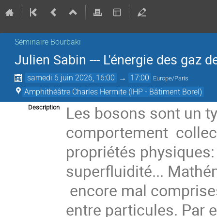
Séminaire Bourbaki
Julien Sabin --- L'énergie des gaz d
samedi 6 juin 2026, 16:00
→
17:00
Europe/Paris
Amphithéâtre Charles Hermite (IHP - Bâtiment Borel)
Les bosons sont un ty
Description
comportement collec
propriétés physiques:
superfluidité... Math
encore mal comprises 
entre particules. Par 